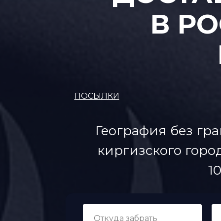
В Р
ПОСЫЛКИ
География без гра
киргизского город
1